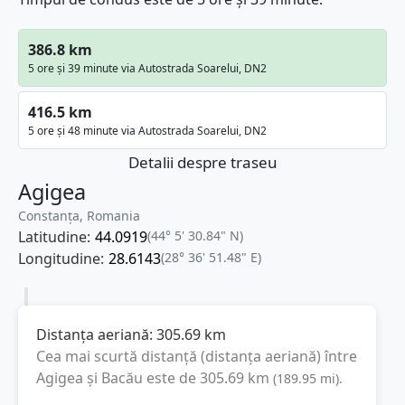
386.8 km
5 ore și 39 minute via Autostrada Soarelui, DN2
416.5 km
5 ore și 48 minute via Autostrada Soarelui, DN2
Detalii despre traseu
Agigea
Constanța, Romania
Latitudine:
44.0919
(44° 5' 30.84" N)
Longitudine:
28.6143
(28° 36' 51.48" E)
Distanța aeriană:
305.69
km
Cea mai scurtă distanță (distanța aeriană) între
Agigea
și
Bacău
este de
305.69
km
(
189.95
mi
).