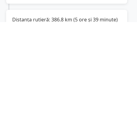
Distanța rutieră:
386.8
km
(
5 ore și 39 minute
)
Distanță rutieră între
Agigea
și
Bacău
este de
386.8
km
via Autostrada Soarelui,
(
240.4
mi
)
DN2
conform calculatorului de distanțe.
Timpul estimat de condus este de aproximativ
5 ore și 48 minute
.
Cost total:
290.1
lei
(
29.01
litri
)
La un consum mediu de
7.5 litri / 100 km
,
costul total al călătoriei este de
290.1
lei
, cu un
consum total de
29.01
litri
de combustibil.