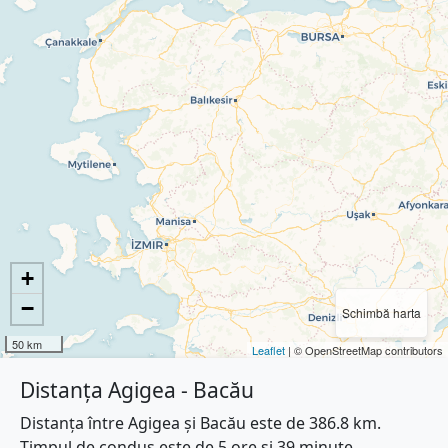
+
−
Schimbă harta
50 km
Leaflet
| © OpenStreetMap contributors
Distanța Agigea - Bacău
Distanța între Agigea și Bacău este de 386.8 km.
Timpul de condus este de 5 ore și 39 minute.