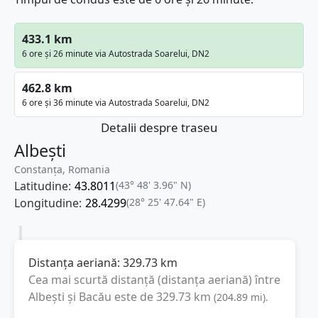
433.1 km
6 ore și 26 minute via Autostrada Soarelui, DN2
462.8 km
6 ore și 36 minute via Autostrada Soarelui, DN2
Detalii despre traseu
Albești
Constanța, Romania
Latitudine:
43.8011
(43° 48' 3.96" N)
Longitudine:
28.4299
(28° 25' 47.64" E)
Distanța aeriană:
329.73
km
Cea mai scurtă distanță (distanța aeriană) între
Albești
și
Bacău
este de
329.73
km
(
204.89
mi
).