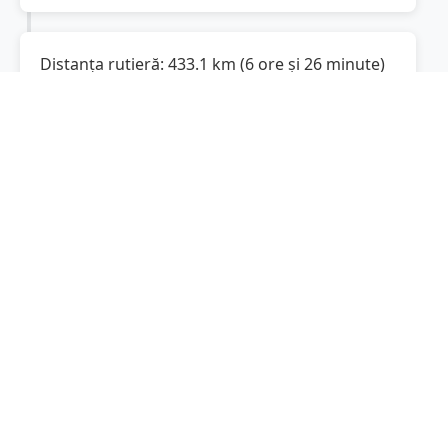
Distanța rutieră:
433.1
km
(
6 ore și 26 minute
)
Distanță rutieră între
Albești
și
Bacău
este de
433.1
km
via Autostrada Soarelui,
(
269.1
mi
)
DN2
conform calculatorului de distanțe.
Timpul estimat de condus este de aproximativ
6 ore și 36 minute
.
Cost total:
324.8
lei
(
32.48
litri
)
La un consum mediu de
7.5 litri / 100 km
,
costul total al călătoriei este de
324.8
lei
, cu un
consum total de
32.48
litri
de combustibil.