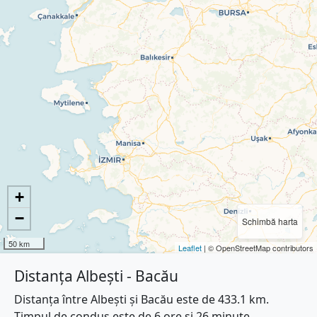
+
−
Schimbă harta
50 km
Leaflet
| © OpenStreetMap contributors
Distanța Albești - Bacău
Distanța între Albești și Bacău este de 433.1 km.
Timpul de condus este de 6 ore și 26 minute.