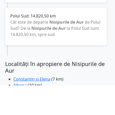
Polul Sud:
14.820,50
km
Cât este de departe
Nisipurile de Aur
de Polul
Sud? De la
Nisipurile de Aur
la Polul Sud sunt
14.820,50
km
, spre sud.
Localități în apropiere de Nisipurile de
Aur
Constantin și Elena
(7 km)
Albena
(10 km)
Varna
(13 km)
Balcic
(17 km)
Balchik
(19 km)
Kavarna
(29 km)