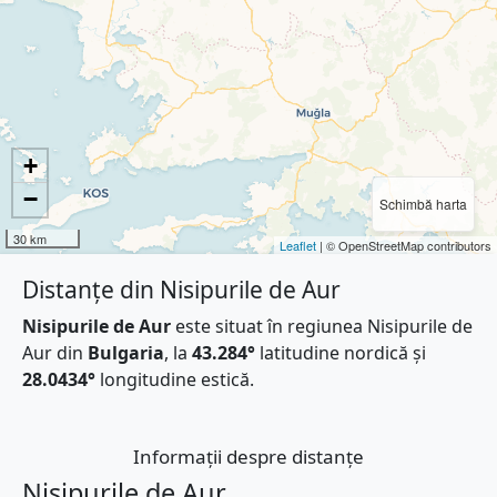
+
−
Schimbă harta
30 km
Leaflet
| © OpenStreetMap contributors
Distanțe din Nisipurile de Aur
Nisipurile de Aur
este situat în regiunea Nisipurile de
Aur din
Bulgaria
, la
43.284°
latitudine nordică și
28.0434°
longitudine estică.
Informații despre distanțe
Nisipurile de Aur