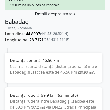
53 minute via DN22, Strada Principală
Detalii despre traseu
Babadag
Tulcea, Romania
Latitudine:
44.8907
(44° 53' 26.52" N)
Longitudine:
28.7171
(28° 43' 1.56" E)
Distanța aeriană:
46.56
km
Cea mai scurtă distanță (distanța aeriană) între
Babadag
și
Isaccea
este de
46.56
km
(
28.93
mi
).
Distanța rutieră:
59.9
km
(
53 minute
)
Distanță rutieră între
Babadag
și
Isaccea
este
de
59.9
km
via DN22, Strada Principală
(
37.2
mi
)