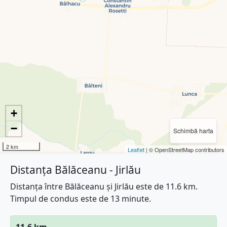
+
−
Schimbă harta
2 km
Leaflet
| © OpenStreetMap contributors
Distanța Bălăceanu - Jirlău
Distanța între Bălăceanu și Jirlău este de 11.6 km.
Timpul de condus este de 13 minute.
11.6 km