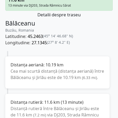
13 minute via DJ203, Strada Râmnicu Sărat
Detalii despre traseu
Bălăceanu
Buzău, Romania
Latitudine:
45.2463
(45° 14' 46.68" N)
Longitudine:
27.1345
(27° 8' 4.2" E)
Distanța aeriană:
10.19
km
Cea mai scurtă distanță (distanța aeriană) între
Bălăceanu
și
Jirlău
este de
10.19
km
(
6.33
mi
).
Distanța rutieră:
11.6
km
(
13 minute
)
Distanță rutieră între
Bălăceanu
și
Jirlău
este
de
11.6
km
via DJ203, Strada Râmnicu
(
7.2
mi
)