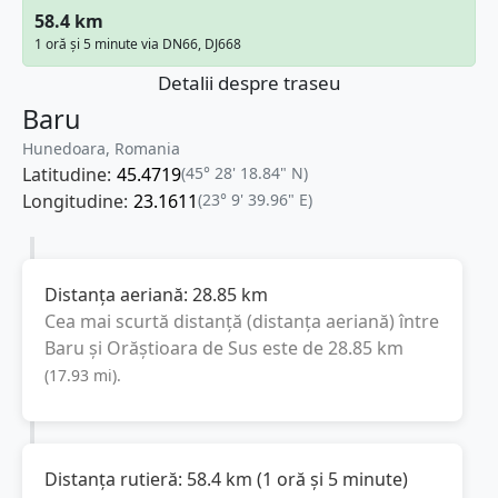
58.4 km
1 oră și 5 minute via DN66, DJ668
Detalii despre traseu
Baru
Hunedoara, Romania
Latitudine:
45.4719
(45° 28' 18.84" N)
Longitudine:
23.1611
(23° 9' 39.96" E)
Distanța aeriană:
28.85
km
Cea mai scurtă distanță (distanța aeriană) între
Baru
și
Orăștioara de Sus
este de
28.85
km
(
17.93
mi
).
Distanța rutieră:
58.4
km
(
1 oră și 5 minute
)