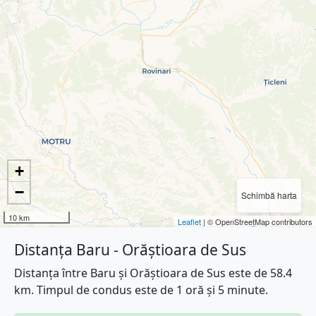
+
−
Schimbă harta
10 km
Leaflet
| © OpenStreetMap contributors
Distanța Baru - Orăștioara de Sus
Distanța între Baru și Orăștioara de Sus este de 58.4
km. Timpul de condus este de 1 oră și 5 minute.