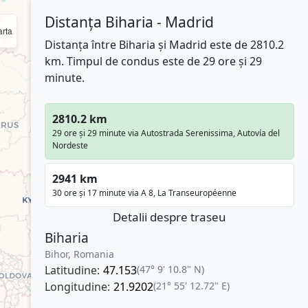
Distanța Biharia - Madrid
rta
Distanța între Biharia și Madrid este de 2810.2
km. Timpul de condus este de 29 ore și 29
minute.
2810.2 km
29 ore și 29 minute via Autostrada Serenissima, Autovía del
Nordeste
2941 km
30 ore și 17 minute via A 8, La Transeuropéenne
Detalii despre traseu
Biharia
Bihor, Romania
Latitudine:
47.153
(47° 9' 10.8" N)
Longitudine:
21.9202
(21° 55' 12.72" E)