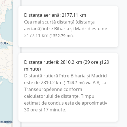
Distanța aeriană:
2177.11
km
Cea mai scurtă distanță (distanța
aeriană) între
Biharia
și
Madrid
este de
2177.11
km
(
1352.79
mi
).
Distanța rutieră:
2810.2
km
(
29 ore și 29
minute
)
Distanță rutieră între
Biharia
și
Madrid
este de
2810.2
km
via A 8, La
(
1746.2
mi
)
Transeuropéenne
conform
calculatorului de distanțe. Timpul
estimat de condus este de aproximativ
30 ore și 17 minute
.