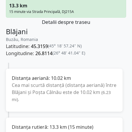
13.3 km
15 minute via Strada Principală, DJ215A
Detalii despre traseu
Blăjani
Buzău, Romania
Latitudine:
45.3159
(45° 18' 57.24" N)
Longitudine:
26.8114
(26° 48' 41.04" E)
Distanța aeriană:
10.02
km
Cea mai scurtă distanță (distanța aeriană) între
Blăjani
și
Poșta Câlnău
este de
10.02
km
(
6.23
mi
).
Distanța rutieră:
13.3
km
(
15 minute
)