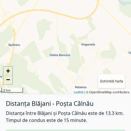
+
−
Schimbă harta
2 km
Leaflet
| © OpenStreetMap contributors
Distanța Blăjani - Poșta Câlnău
Distanța între Blăjani și Poșta Câlnău este de 13.3 km.
Timpul de condus este de 15 minute.