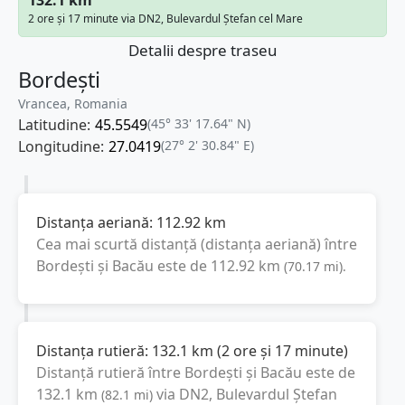
2 ore și 17 minute via DN2, Bulevardul Ștefan cel Mare
Detalii despre traseu
Bordești
Vrancea, Romania
Latitudine:
45.5549
(45° 33' 17.64" N)
Longitudine:
27.0419
(27° 2' 30.84" E)
Distanța aeriană:
112.92
km
Cea mai scurtă distanță (distanța aeriană) între
Bordești
și
Bacău
este de
112.92
km
(
70.17
mi
).
Distanța rutieră:
132.1
km
(
2 ore și 17 minute
)
Distanță rutieră între
Bordești
și
Bacău
este de
132.1
km
via DN2, Bulevardul Ștefan
(
82.1
mi
)