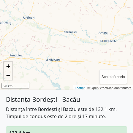
+
−
Schimbă harta
20 km
Leaflet
| © OpenStreetMap contributors
Distanța Bordești - Bacău
Distanța între Bordești și Bacău este de 132.1 km.
Timpul de condus este de 2 ore și 17 minute.
132.1 km