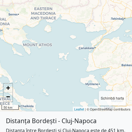
+
−
Schimbă harta
50 km
Leaflet
| © OpenStreetMap contributors
Distanța Bordești - Cluj-Napoca
Distanța între Bordești și Cluj-Napoca este de 451 km.