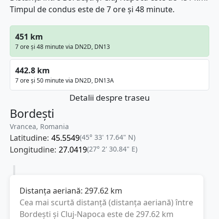
Timpul de condus este de 7 ore și 48 minute.
451 km
7 ore și 48 minute via DN2D, DN13
442.8 km
7 ore și 50 minute via DN2D, DN13A
Detalii despre traseu
Bordești
Vrancea, Romania
Latitudine:
45.5549
(45° 33' 17.64" N)
Longitudine:
27.0419
(27° 2' 30.84" E)
Distanța aeriană:
297.62
km
Cea mai scurtă distanță (distanța aeriană) între
Bordești
și
Cluj-Napoca
este de
297.62
km