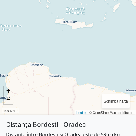
+
−
Schimbă harta
100 km
Leaflet
| © OpenStreetMap contributors
Distanța Bordești - Oradea
Distanța între Bordești și Oradea este de 596.6 km.