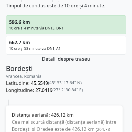
Timpul de condus este de 10 ore și 4 minute.
596.6 km
10 ore și 4 minute via DN13, DN1
662.7 km
10 ore și 53 minute via DN1, A1
Detalii despre traseu
Bordești
Vrancea, Romania
Latitudine:
45.5549
(45° 33' 17.64" N)
Longitudine:
27.0419
(27° 2' 30.84" E)
Distanța aeriană:
426.12
km
Cea mai scurtă distanță (distanța aeriană) între
Bordești
și
Oradea
este de
426.12
km
(
264.78