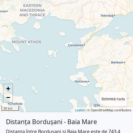
+
−
Schimbă harta
50 km
Leaflet
| © OpenStreetMap contributors
Distanța Bordușani - Baia Mare
Distanța între Bordușani și Baia Mare este de 743.4