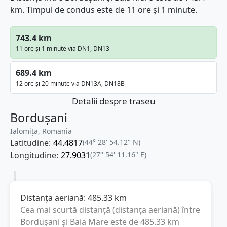
km. Timpul de condus este de 11 ore și 1 minute.
743.4 km
11 ore și 1 minute via DN1, DN13
689.4 km
12 ore și 20 minute via DN13A, DN18B
Detalii despre traseu
Bordușani
Ialomița, Romania
Latitudine:
44.4817
(44° 28' 54.12" N)
Longitudine:
27.9031
(27° 54' 11.16" E)
Distanța aeriană:
485.33
km
Cea mai scurtă distanță (distanța aeriană) între
Bordușani
și
Baia Mare
este de
485.33
km