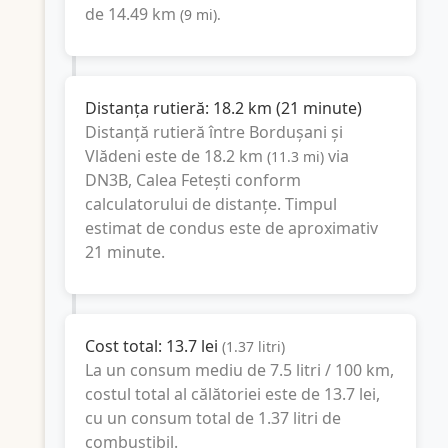
de
14.49
km
(
9
mi
).
Distanța rutieră:
18.2
km
(
21 minute
)
Distanță rutieră între
Bordușani
și
Vlădeni
este de
18.2
km
via
(
11.3
mi
)
DN3B, Calea Fetești
conform
calculatorului de distanțe. Timpul
estimat de condus este de aproximativ
21 minute
.
Cost total:
13.7
lei
(
1.37
litri
)
La un consum mediu de
7.5 litri / 100 km
,
costul total al călătoriei este de
13.7
lei
,
cu un consum total de
1.37
litri
de
combustibil.