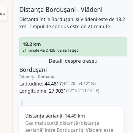
Distanța Bordușani - Vlădeni
rta
Distanța între Bordușani și Vlădeni este de 18.2
km. Timpul de condus este de 21 minute.
18.2 km
21 minute via DN3B, Calea Fetești
Detalii despre traseu
Bordușani
Ialomița, Romania
Latitudine:
44.4817
(44° 28' 54.12" N)
Longitudine:
27.9031
(27° 54' 11.16" E)
Distanța aeriană:
14.49
km
Cea mai scurtă distanță (distanța
aeriană) între
Bordușani
și
Vlădeni
este