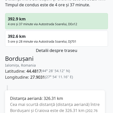
Timpul de condus este de 4 ore și 37 minute.
392.9 km
4 ore și 37 minute via Autostrada Soarelui, DEx12
392.6 km
5 ore și 28 minute via Autostrada Soarelui, DJ701
Detalii despre traseu
Bordușani
Ialomița, Romania
Latitudine:
44.4817
(44° 28' 54.12" N)
Longitudine:
27.9031
(27° 54' 11.16" E)
Distanța aeriană:
326.31
km
Cea mai scurtă distanță (distanța aeriană) între
Bordușani
și
Craiova
este de
326.31
km
(
202.76