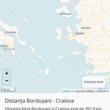
+
−
Schimbă harta
50 km
Leaflet
| © OpenStreetMap contributors
Distanța Bordușani - Craiova
Distanța între Bordușani și Craiova este de 392.9 km.