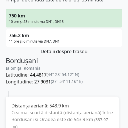
750 km
10 ore și 53 minute via DN1, DN13
756.2 km
11 ore și 6 minute via DN7, DN1
Detalii despre traseu
Bordușani
Ialomița, Romania
Latitudine:
44.4817
(44° 28' 54.12" N)
Longitudine:
27.9031
(27° 54' 11.16" E)
Distanța aeriană:
543.9
km
Cea mai scurtă distanță (distanța aeriană) între
Bordușani
și
Oradea
este de
543.9
km
(
337.97
mi
).