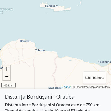
+
−
Schimbă harta
100 km
Leaflet
| © OpenStreetMap contributors
Distanța Bordușani - Oradea
Distanța între Bordușani și Oradea este de 750 km.
Timpul de condus este de 10 ore și 53 minute.