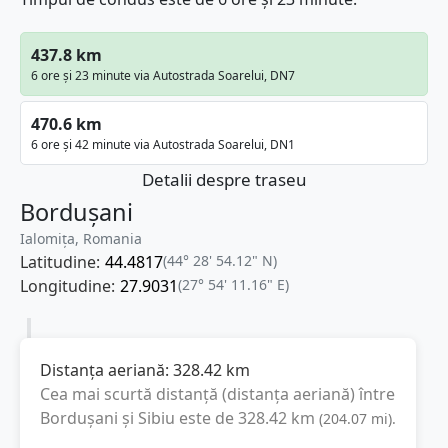
437.8 km
6 ore și 23 minute via Autostrada Soarelui, DN7
470.6 km
6 ore și 42 minute via Autostrada Soarelui, DN1
Detalii despre traseu
Bordușani
Ialomița, Romania
Latitudine:
44.4817
(44° 28' 54.12" N)
Longitudine:
27.9031
(27° 54' 11.16" E)
Distanța aeriană:
328.42
km
Cea mai scurtă distanță (distanța aeriană) între
Bordușani
și
Sibiu
este de
328.42
km
(
204.07
mi
).