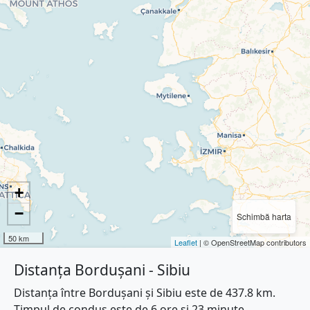
+
−
Schimbă harta
50 km
Leaflet
| © OpenStreetMap contributors
Distanța Bordușani - Sibiu
Distanța între Bordușani și Sibiu este de 437.8 km.
Timpul de condus este de 6 ore și 23 minute.