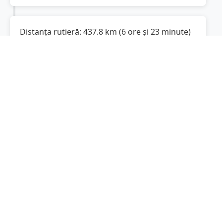
Distanța rutieră:
437.8
km
(
6 ore și 23 minute
)
Distanță rutieră între
Bordușani
și
Sibiu
este
de
437.8
km
via Autostrada Soarelui,
(
272
mi
)
DN1
conform calculatorului de distanțe.
Timpul estimat de condus este de aproximativ
6 ore și 42 minute
.
Cost total:
328.4
lei
(
32.84
litri
)
La un consum mediu de
7.5 litri / 100 km
,
costul total al călătoriei este de
328.4
lei
, cu un
consum total de
32.84
litri
de combustibil.