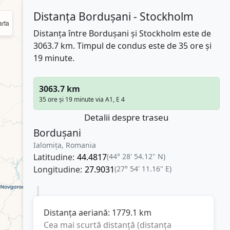
Distanța Bordușani - Stockholm
rta
Distanța între Bordușani și Stockholm este de
3063.7 km. Timpul de condus este de 35 ore și
19 minute.
3063.7 km
35 ore și 19 minute via A1, E 4
Detalii despre traseu
Bordușani
Ialomița, Romania
Latitudine:
44.4817
(44° 28' 54.12" N)
Longitudine:
27.9031
(27° 54' 11.16" E)
Distanța aeriană:
1779.1
km
Cea mai scurtă distanță (distanța