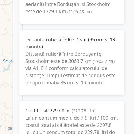
aeriană) între
Bordușani
și
Stockholm
este de
1779.1
km
(
1105.48
mi
).
Distanța rutieră:
3063.7
km
(
35 ore și 19
minute
)
Distanță rutieră între
Bordușani
și
Stockholm
este de
3063.7
km
(
1903.7
mi
)
via A1, E 4
conform calculatorului de
distanțe. Timpul estimat de condus este
de aproximativ
35 ore și 19 minute
.
Cost total:
2297.8
lei
(
229.78
litri
)
La un consum mediu de
7.5 litri / 100 km
,
costul total al călătoriei este de
2297.8
lei
, cu un consum total de
229.78
litri
de