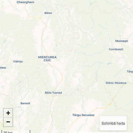
+
−
Schimbă harta
20 km