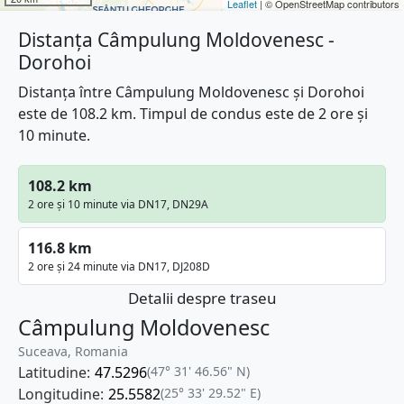
Leaflet
| © OpenStreetMap contributors
Distanța Câmpulung Moldovenesc -
Dorohoi
Distanța între Câmpulung Moldovenesc și Dorohoi
este de 108.2 km. Timpul de condus este de 2 ore și
10 minute.
108.2 km
2 ore și 10 minute via DN17, DN29A
116.8 km
2 ore și 24 minute via DN17, DJ208D
Detalii despre traseu
Câmpulung Moldovenesc
Suceava, Romania
Latitudine:
47.5296
(47° 31' 46.56" N)
Longitudine:
25.5582
(25° 33' 29.52" E)