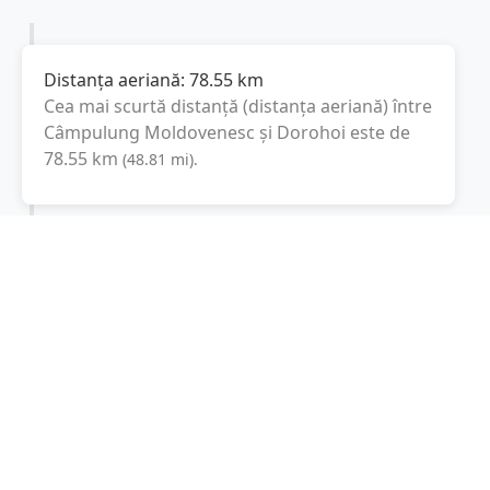
Distanța aeriană:
78.55
km
Cea mai scurtă distanță (distanța aeriană) între
Câmpulung Moldovenesc
și
Dorohoi
este de
78.55
km
(
48.81
mi
).
Distanța rutieră:
108.2
km
(
2 ore și 10 minute
)
Distanță rutieră între
Câmpulung
Moldovenesc
și
Dorohoi
este de
108.2
km
(
67.2
via DN17, DJ208D
conform calculatorului de
mi
)
distanțe. Timpul estimat de condus este de
aproximativ
2 ore și 24 minute
.