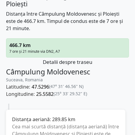
Ploiești
Distanța între Câmpulung Moldovenesc și Ploiești
este de 466.7 km. Timpul de condus este de 7 ore și
21 minute.
466.7 km
7 ore și 21 minute via DN2, A7
Detalii despre traseu
Câmpulung Moldovenesc
Suceava, Romania
Latitudine:
47.5296
(47° 31' 46.56" N)
Longitudine:
25.5582
(25° 33' 29.52" E)
Distanța aeriană:
289.85
km
Cea mai scurtă distanță (distanța aeriană) între
Câmpulung Moldovenesc
și
Ploiești
este de