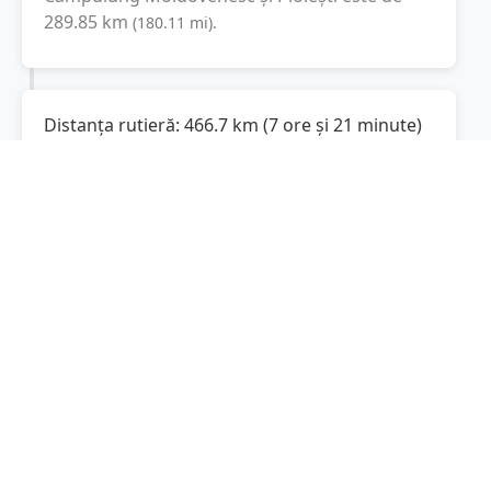
289.85
km
(
180.11
mi
).
Distanța rutieră:
466.7
km
(
7 ore și 21 minute
)
Distanță rutieră între
Câmpulung
Moldovenesc
și
Ploiești
este de
466.7
km
(
290
via DN2, A7
conform calculatorului de
mi
)
distanțe. Timpul estimat de condus este de
aproximativ
7 ore și 21 minute
.
Cost total:
350
lei
(
35
litri
)
La un consum mediu de
7.5 litri / 100 km
,
costul total al călătoriei este de
350
lei
, cu un
consum total de
35
litri
de combustibil.