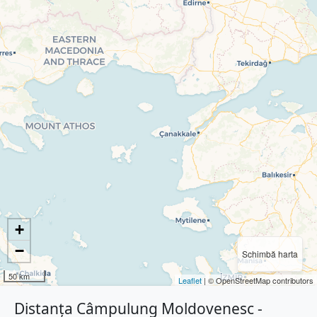
+
−
Schimbă harta
50 km
Leaflet
| © OpenStreetMap contributors
Distanța Câmpulung Moldovenesc -