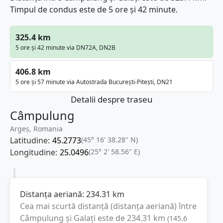
Timpul de condus este de 5 ore și 42 minute.
325.4 km
5 ore și 42 minute via DN72A, DN2B
406.8 km
5 ore și 57 minute via Autostrada București-Pitești, DN21
Detalii despre traseu
Câmpulung
Argeș, Romania
Latitudine:
45.2773
(45° 16' 38.28" N)
Longitudine:
25.0496
(25° 2' 58.56" E)
Distanța aeriană:
234.31
km
Cea mai scurtă distanță (distanța aeriană) între
Câmpulung
și
Galați
este de
234.31
km
(
145.6