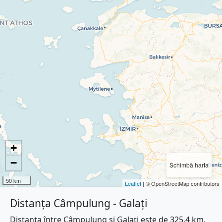
+
−
Schimbă harta
50 km
Leaflet
| © OpenStreetMap contributors
Distanța Câmpulung - Galați
Distanța între Câmpulung și Galați este de 325.4 km.