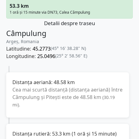
53.3 km
1 oră și 15 minute via DN73, Calea Câmpulung
Detalii despre traseu
Câmpulung
Argeș, Romania
Latitudine:
45.2773
(45° 16' 38.28" N)
Longitudine:
25.0496
(25° 2' 58.56" E)
Distanța aeriană:
48.58
km
Cea mai scurtă distanță (distanța aeriană) între
Câmpulung
și
Pitești
este de
48.58
km
(
30.19
mi
).
Distanța rutieră:
53.3
km
(
1 oră și 15 minute
)