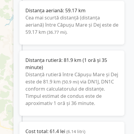
Distanța aeriană:
59.17
km
Cea mai scurtă distanță (distanța
aeriană) între
Căpușu Mare
și
Dej
este de
59.17
km
(
36.77
mi
).
Distanța rutieră:
81.9
km
(
1 oră și 35
minute
)
Distanță rutieră între
Căpușu Mare
și
Dej
este de
81.9
km
via DN1J, DN1C
(
50.9
mi
)
conform calculatorului de distanțe.
Timpul estimat de condus este de
aproximativ
1 oră și 36 minute
.
Cost total:
61.4
lei
(
6.14
litri
)