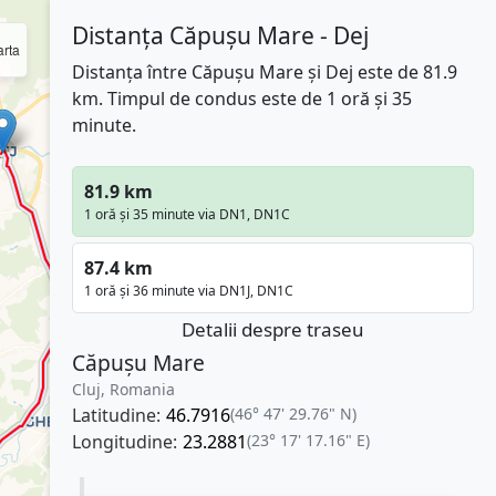
Distanța Căpușu Mare - Dej
rta
Distanța între Căpușu Mare și Dej este de 81.9
km. Timpul de condus este de 1 oră și 35
minute.
81.9 km
1 oră și 35 minute via DN1, DN1C
87.4 km
1 oră și 36 minute via DN1J, DN1C
Detalii despre traseu
Căpușu Mare
Cluj, Romania
Latitudine:
46.7916
(46° 47' 29.76" N)
Longitudine:
23.2881
(23° 17' 17.16" E)