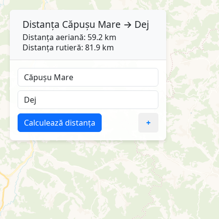
Distanța
Căpușu Mare
→
Dej
Distanța aeriană: 59.2 km
Distanța rutieră: 81.9 km
Calculează distanța
+