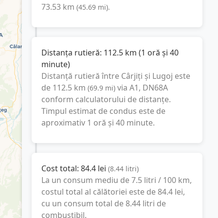
73.53
km
(
45.69
mi
).
Distanța rutieră:
112.5
km
(
1 oră și 40
minute
)
Distanță rutieră între
Cârjiți
și
Lugoj
este
de
112.5
km
via A1, DN68A
(
69.9
mi
)
conform calculatorului de distanțe.
Timpul estimat de condus este de
aproximativ
1 oră și 40 minute
.
Cost total:
84.4
lei
(
8.44
litri
)
La un consum mediu de
7.5 litri / 100 km
,
costul total al călătoriei este de
84.4
lei
,
cu un consum total de
8.44
litri
de
combustibil.