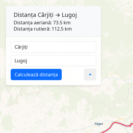
Distanța
Cârjiți
→
Lugoj
Distanța aeriană: 73.5 km
Distanța rutieră: 112.5 km
Calculează distanța
+