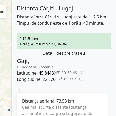
Distanța Cârjiți - Lugoj
rta
Distanța între Cârjiți și Lugoj este de 112.5 km.
Timpul de condus este de 1 oră și 40 minute.
112.5 km
1 oră și 40 minute via A1, DN68A
Detalii despre traseu
Cârjiți
Hunedoara, Romania
Latitudine:
45.8443
(45° 50' 39.48" N)
Longitudine:
22.826
(22° 49' 33.6" E)
Distanța aeriană:
73.53
km
Cea mai scurtă distanță (distanța
aeriană) între
Cârjiți
și
Lugoj
este de