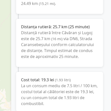
24.49
km
(
15.21
mi
).
Distanța rutieră:
25.7
km
(
25 minute
)
Distanță rutieră între
Căvăran
și
Lugoj
este de
25.7
km
via DN6, Strada
(
16
mi
)
Caransebeșului
conform calculatorului
de distanțe. Timpul estimat de condus
este de aproximativ
25 minute
.
Cost total:
19.3
lei
(
1.93
litri
)
La un consum mediu de
7.5 litri / 100 km
,
costul total al călătoriei este de
19.3
lei
,
cu un consum total de
1.93
litri
de
combustibil.