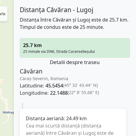
Distanța Căvăran - Lugoj
rta
Distanța între Căvăran și Lugoj este de 25.7 km.
Timpul de condus este de 25 minute.
25.7 km
25 minute via DN6, Strada Caransebeșului
Detalii despre traseu
Căvăran
Caraș-Severin, Romania
Latitudine:
45.5454
(45° 32' 43.44" N)
Longitudine:
22.1488
(22° 8' 55.68" E)
Distanța aeriană:
24.49
km
Cea mai scurtă distanță (distanța
aeriană) între
Căvăran
și
Lugoj
este de