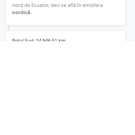
nord de Ecuator, deci se află în emisfera
nordică
.
Polul Sud:
14.946,51
km
Cât este de departe
Cernica
de Polul Sud? De
la
Cernica
la Polul Sud sunt
14.946,51
km
, spre
sud.
Localități în apropiere de Cernica
Glina
(5 km)
Brănești
(6 km)
Fundeni
(6 km)
Pantelimon
(7 km)