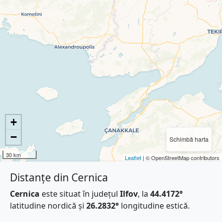
+
−
Schimbă harta
30 km
Leaflet
| © OpenStreetMap contributors
Distanțe din Cernica
Cernica
este situat în județul
Ilfov
, la
44.4172°
latitudine nordică și
26.2832°
longitudine estică.