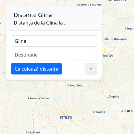
Distanțe
Glina
Distanța de la Glina la ...
Calculează distanța
+