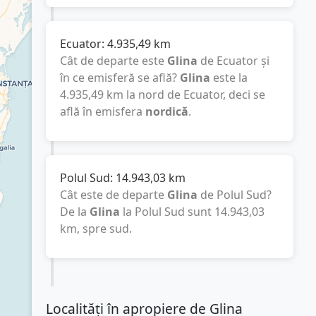
Ecuator:
4.935,49
km
Cât de departe este
Glina
de Ecuator și
în ce emisferă se află?
Glina
este la
4.935,49
km
la nord de Ecuator, deci se
află în emisfera
nordică
.
Polul Sud:
14.943,03
km
Cât este de departe
Glina
de Polul Sud?
De la
Glina
la Polul Sud sunt
14.943,03
km
, spre sud.
Localități în apropiere de Glina