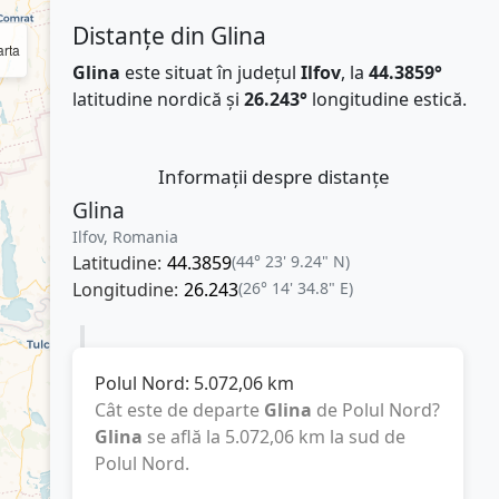
Distanțe din Glina
rta
Glina
este situat în județul
Ilfov
, la
44.3859°
latitudine nordică și
26.243°
longitudine estică.
Informații despre distanțe
Glina
Ilfov, Romania
Latitudine:
44.3859
(44° 23' 9.24" N)
Longitudine:
26.243
(26° 14' 34.8" E)
Polul Nord:
5.072,06
km
Cât este de departe
Glina
de Polul Nord?
Glina
se află la
5.072,06
km
la sud de
Polul Nord.