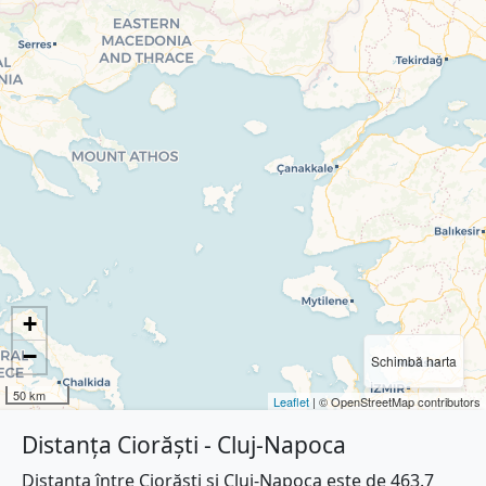
+
−
Schimbă harta
50 km
Leaflet
| © OpenStreetMap contributors
Distanța Ciorăști - Cluj-Napoca
Distanța între Ciorăști și Cluj-Napoca este de 463.7