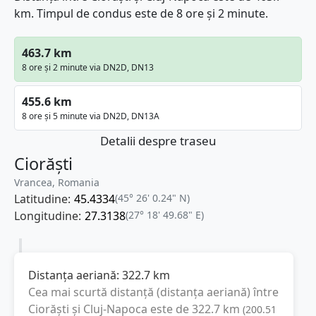
km. Timpul de condus este de 8 ore și 2 minute.
463.7 km
8 ore și 2 minute via DN2D, DN13
455.6 km
8 ore și 5 minute via DN2D, DN13A
Detalii despre traseu
Ciorăști
Vrancea, Romania
Latitudine:
45.4334
(45° 26' 0.24" N)
Longitudine:
27.3138
(27° 18' 49.68" E)
Distanța aeriană:
322.7
km
Cea mai scurtă distanță (distanța aeriană) între
Ciorăști
și
Cluj-Napoca
este de
322.7
km
(
200.51