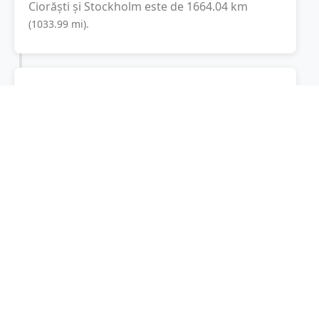
Ciorăști
și
Stockholm
este de
1664.04
km
(
1033.99
mi
).
Distanța rutieră:
2785.3
km
(
34 ore și 29
minute
)
Distanță rutieră între
Ciorăști
și
Stockholm
este de
2785.3
km
via A1, E 4
(
1730.7
mi
)
conform calculatorului de distanțe. Timpul
estimat de condus este de aproximativ
35 ore
și 21 minute
.
Cost total:
2089
lei
(
208.9
litri
)
La un consum mediu de
7.5 litri / 100 km
,
costul total al călătoriei este de
2089
lei
, cu un
consum total de
208.9
litri
de combustibil.