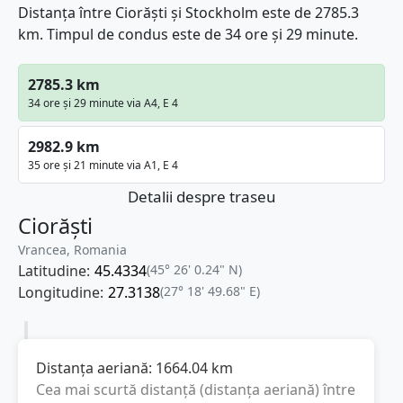
Distanța între Ciorăști și Stockholm este de 2785.3
km. Timpul de condus este de 34 ore și 29 minute.
2785.3 km
34 ore și 29 minute via A4, E 4
2982.9 km
35 ore și 21 minute via A1, E 4
Detalii despre traseu
Ciorăști
Vrancea, Romania
Latitudine:
45.4334
(45° 26' 0.24" N)
Longitudine:
27.3138
(27° 18' 49.68" E)
Distanța aeriană:
1664.04
km
Cea mai scurtă distanță (distanța aeriană) între