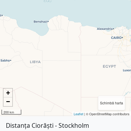
+
−
Schimbă harta
200 km
Leaflet
| © OpenStreetMap contributors
Distanța Ciorăști - Stockholm