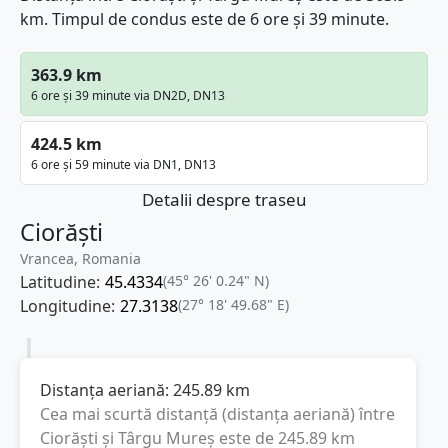
km. Timpul de condus este de 6 ore și 39 minute.
363.9 km
6 ore și 39 minute via DN2D, DN13
424.5 km
6 ore și 59 minute via DN1, DN13
Detalii despre traseu
Ciorăști
Vrancea, Romania
Latitudine:
45.4334
(45° 26' 0.24" N)
Longitudine:
27.3138
(27° 18' 49.68" E)
Distanța aeriană:
245.89
km
Cea mai scurtă distanță (distanța aeriană) între
Ciorăști
și
Târgu Mureș
este de
245.89
km