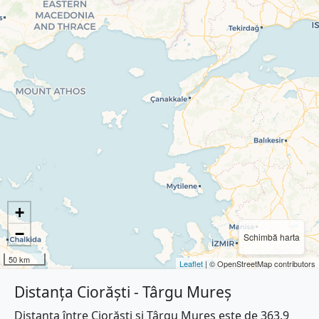
+
−
Schimbă harta
50 km
Leaflet
| © OpenStreetMap contributors
Distanța Ciorăști - Târgu Mureș
Distanța între Ciorăști și Târgu Mureș este de 363.9