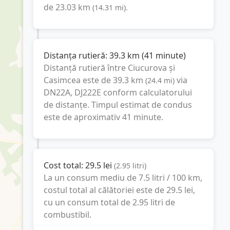
de
23.03
km
(
14.31
mi
).
Distanța rutieră:
39.3
km
(
41 minute
)
Distanță rutieră între
Ciucurova
și
Casimcea
este de
39.3
km
via
(
24.4
mi
)
DN22A, DJ222E
conform calculatorului
de distanțe. Timpul estimat de condus
este de aproximativ
41 minute
.
Cost total:
29.5
lei
(
2.95
litri
)
La un consum mediu de
7.5 litri / 100 km
,
costul total al călătoriei este de
29.5
lei
,
cu un consum total de
2.95
litri
de
combustibil.