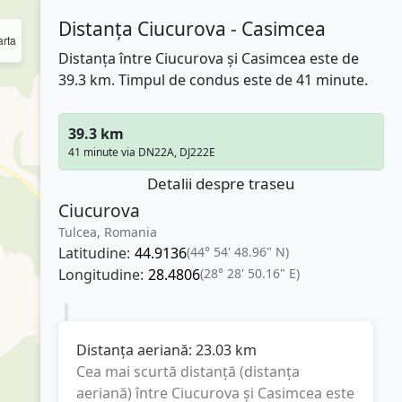
Distanța Ciucurova - Casimcea
rta
Distanța între Ciucurova și Casimcea este de
39.3 km. Timpul de condus este de 41 minute.
39.3 km
41 minute via DN22A, DJ222E
Detalii despre traseu
Ciucurova
Tulcea, Romania
Latitudine:
44.9136
(44° 54' 48.96" N)
Longitudine:
28.4806
(28° 28' 50.16" E)
Distanța aeriană:
23.03
km
Cea mai scurtă distanță (distanța
aeriană) între
Ciucurova
și
Casimcea
este