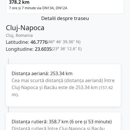
378.2 km
7 ore și 7 minute via DN13A, DN12A
Detalii despre traseu
Cluj-Napoca
Cluj, Romania
Latitudine:
46.7776
(46° 46' 39.36" N)
Longitudine:
23.6035
(23° 36' 12.6" E)
Distanța aeriană:
253.34
km
Cea mai scurtă distanță (distanța aeriană) între
Cluj-Napoca
și
Bacău
este de
253.34
km
(
157.42
mi
).
Distanța rutieră:
358.7
km
(
6 ore și 53 minute
)
Distanță rutieră între
Cluj-Napoca
și
Bacău