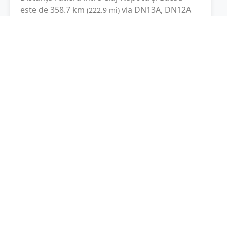
este de
358.7
km
via DN13A, DN12A
(
222.9
mi
)
conform calculatorului de distanțe. Timpul
estimat de condus este de aproximativ
7 ore și
7 minute
.
Cost total:
269
lei
(
26.9
litri
)
La un consum mediu de
7.5 litri / 100 km
,
costul total al călătoriei este de
269
lei
, cu un
consum total de
26.9
litri
de combustibil.
Bacău
Bacău, Romania
Latitudine:
46.5663
(46° 33' 58.68" N)
Longitudine:
26.9098
(26° 54' 35.28" E)