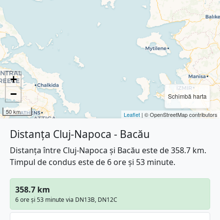
+
−
Schimbă harta
50 km
Leaflet
| © OpenStreetMap contributors
Distanța Cluj-Napoca - Bacău
Distanța între Cluj-Napoca și Bacău este de 358.7 km.
Timpul de condus este de 6 ore și 53 minute.
358.7 km
6 ore și 53 minute via DN13B, DN12C