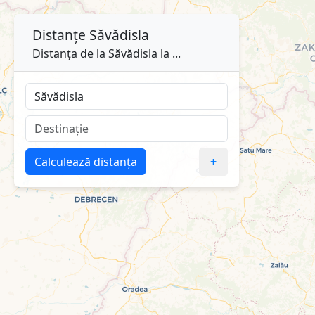
Distanțe
Săvădisla
Distanța de la Săvădisla la ...
Calculează distanța
+