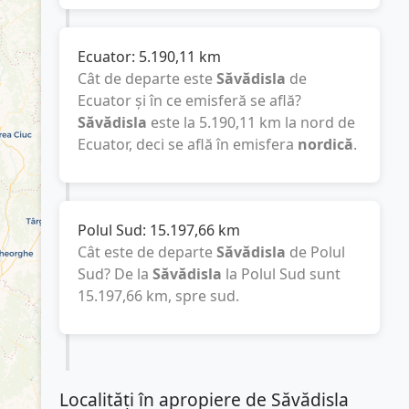
Ecuator:
5.190,11
km
Cât de departe este
Săvădisla
de
Ecuator și în ce emisferă se află?
Săvădisla
este la
5.190,11
km
la nord de
Ecuator, deci se află în emisfera
nordică
.
Polul Sud:
15.197,66
km
Cât este de departe
Săvădisla
de Polul
Sud? De la
Săvădisla
la Polul Sud sunt
15.197,66
km
, spre sud.
Localități în apropiere de Săvădisla