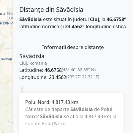
Distanțe din Săvădisla
rta
Săvădisla
este situat în județul
Cluj
, la
46.6758°
latitudine nordică și
23.4562°
longitudine estică.
Informații despre distanțe
Săvădisla
Cluj, Romania
Latitudine:
46.6758
(46° 40' 32.88" N)
Longitudine:
23.4562
(23° 27' 22.32" E)
Polul Nord:
4.817,43
km
Cât este de departe
Săvădisla
de Polul
Nord?
Săvădisla
se află la
4.817,43
km
la
sud de Polul Nord.