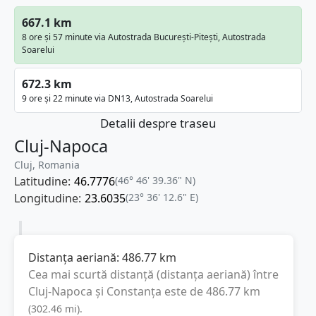
667.1 km
8 ore și 57 minute via Autostrada București-Pitești, Autostrada
Soarelui
672.3 km
9 ore și 22 minute via DN13, Autostrada Soarelui
Detalii despre traseu
Cluj-Napoca
Cluj, Romania
Latitudine:
46.7776
(46° 46' 39.36" N)
Longitudine:
23.6035
(23° 36' 12.6" E)
Distanța aeriană:
486.77
km
Cea mai scurtă distanță (distanța aeriană) între
Cluj-Napoca
și
Constanța
este de
486.77
km
(
302.46
mi
).