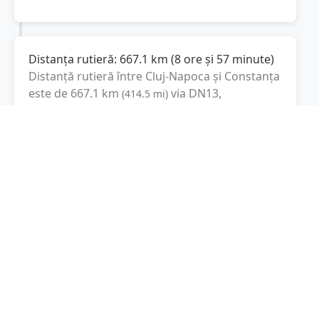
Distanța rutieră:
667.1
km
(
8 ore și 57 minute
)
Distanță rutieră între
Cluj-Napoca
și
Constanța
este de
667.1
km
via DN13,
(
414.5
mi
)
Autostrada Soarelui
conform calculatorului de
distanțe. Timpul estimat de condus este de
aproximativ
9 ore și 22 minute
.
Cost total:
500.3
lei
(
50.03
litri
)
La un consum mediu de
7.5 litri / 100 km
,
costul total al călătoriei este de
500.3
lei
, cu un
consum total de
50.03
litri
de combustibil.