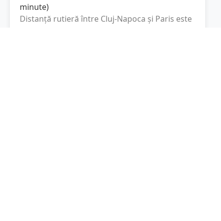
minute
)
Distanță rutieră între
Cluj-Napoca
și
Paris
este
de
1953.2
km
via A 8, Autoroute de
(
1213.7
mi
)
l’Est
conform calculatorului de distanțe. Timpul
estimat de condus este de aproximativ
21 ore
și 11 minute
.
Cost total:
1464.9
lei
(
146.49
litri
)
La un consum mediu de
7.5 litri / 100 km
,
costul total al călătoriei este de
1464.9
lei
, cu
un consum total de
146.49
litri
de combustibil.
Paris
Île-de-France, Franţa