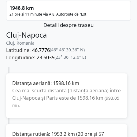
1946.8 km
21 ore și 11 minute via A 8, Autoroute de l’Est
Detalii despre traseu
Cluj-Napoca
Cluj, Romania
Latitudine:
46.7776
(46° 46' 39.36" N)
Longitudine:
23.6035
(23° 36' 12.6" E)
Distanța aeriană:
1598.16
km
Cea mai scurtă distanță (distanța aeriană) între
Cluj-Napoca
și
Paris
este de
1598.16
km
(
993.05
mi
).
Distanța rutieră:
1953.2
km
(
20 ore și 57