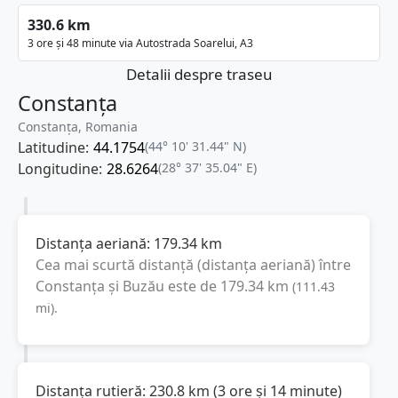
330.6 km
3 ore și 48 minute via Autostrada Soarelui, A3
Detalii despre traseu
Constanța
Constanța, Romania
Latitudine:
44.1754
(44° 10' 31.44" N)
Longitudine:
28.6264
(28° 37' 35.04" E)
Distanța aeriană:
179.34
km
Cea mai scurtă distanță (distanța aeriană) între
Constanța
și
Buzău
este de
179.34
km
(
111.43
mi
).
Distanța rutieră:
230.8
km
(
3 ore și 14 minute
)