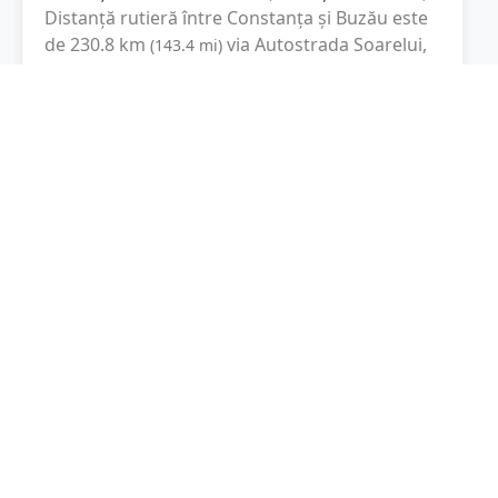
Distanță rutieră între
Constanța
și
Buzău
este
de
230.8
km
via Autostrada Soarelui,
(
143.4
mi
)
A3
conform calculatorului de distanțe. Timpul
estimat de condus este de aproximativ
3 ore și
48 minute
.
Cost total:
173.1
lei
(
17.31
litri
)
La un consum mediu de
7.5 litri / 100 km
,
costul total al călătoriei este de
173.1
lei
, cu un
consum total de
17.31
litri
de combustibil.
Buzău
Buzău, Romania
Latitudine:
45.1502
(45° 9' 0.72" N)