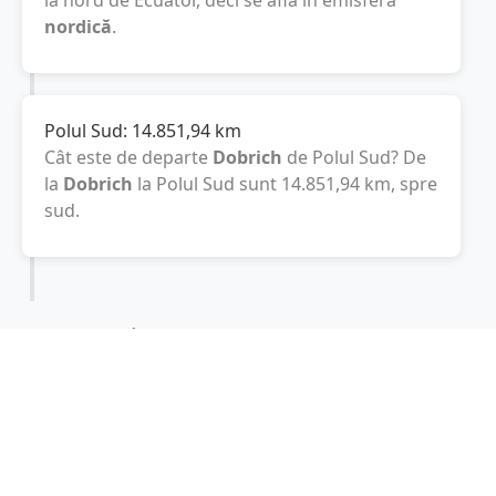
la nord de Ecuator, deci se află în emisfera
nordică
.
Polul Sud:
14.851,94
km
Cât este de departe
Dobrich
de Polul Sud? De
la
Dobrich
la Polul Sud sunt
14.851,94
km
, spre
sud.
Localități în apropiere de Dobrich
Albena
(30 km)
Balchik
(31 km)
Balcic
(32 km)
Nisipurile de Aur
(36 km)
Varna
(40 km)