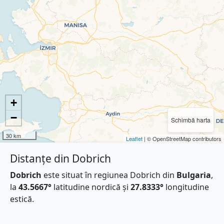
+
−
Schimbă harta
30 km
Leaflet
| © OpenStreetMap contributors
Distanțe din Dobrich
Dobrich
este situat în regiunea Dobrich din
Bulgaria
,
la
43.5667°
latitudine nordică și
27.8333°
longitudine
estică.