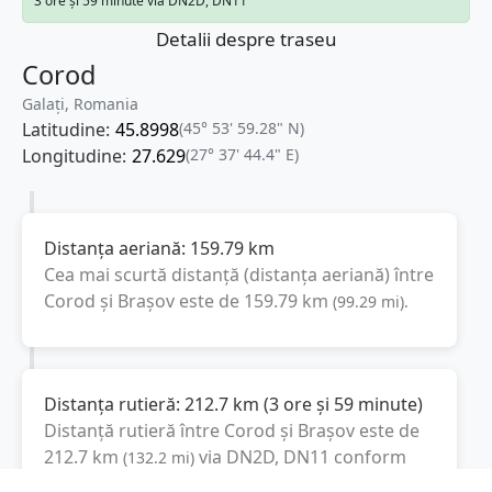
3 ore și 59 minute via DN2D, DN11
Detalii despre traseu
Corod
Galați, Romania
Latitudine:
45.8998
(45° 53' 59.28" N)
Longitudine:
27.629
(27° 37' 44.4" E)
Distanța aeriană:
159.79
km
Cea mai scurtă distanță (distanța aeriană) între
Corod
și
Brașov
este de
159.79
km
(
99.29
mi
).
Distanța rutieră:
212.7
km
(
3 ore și 59 minute
)
Distanță rutieră între
Corod
și
Brașov
este de
212.7
km
via DN2D, DN11
conform
(
132.2
mi
)
calculatorului de distanțe. Timpul estimat de