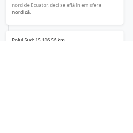
nord de Ecuator, deci se află în emisfera
nordică
.
Polul Sud:
15.106,56
km
Cât este de departe
Matca
de Polul Sud? De la
Matca
la Polul Sud sunt
15.106,56
km
, spre
sud.
Localități în apropiere de Matca
Tecuci
(8 km)
Corod
(9 km)
Drăgănești
(10 km)
Munteni
(11 km)