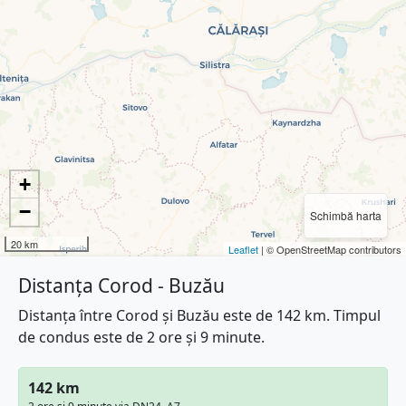
+
−
Schimbă harta
20 km
Leaflet
| © OpenStreetMap contributors
Distanța Corod - Buzău
Distanța între Corod și Buzău este de 142 km. Timpul
de condus este de 2 ore și 9 minute.
142 km