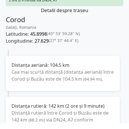
2 ore și 9 minute via DN24, A7
Detalii despre traseu
Corod
Galați, Romania
Latitudine:
45.8998
(45° 53' 59.28" N)
Longitudine:
27.629
(27° 37' 44.4" E)
Distanța aeriană:
104.5
km
Cea mai scurtă distanță (distanța aeriană) între
Corod
și
Buzău
este de
104.5
km
(
64.94
mi
).
Distanța rutieră:
142
km
(
2 ore și 9 minute
)
Distanță rutieră între
Corod
și
Buzău
este de
142
km
via DN24, A7
conform
(
88.2
mi
)
calculatorului de distanțe. Timpul estimat de