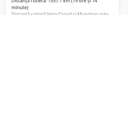
Distanța rutieră:
1557.1
km
(
19 ore și 14
minute
)
Distanță rutieră între
Corod
și
Munchen
este
de
1557.1
km
via A1, M1
conform
(
967.5
mi
)
calculatorului de distanțe. Timpul estimat de
condus este de aproximativ
19 ore și 14
minute
.
Cost total:
1167.8
lei
(
116.78
litri
)
La un consum mediu de
7.5 litri / 100 km
,
costul total al călătoriei este de
1167.8
lei
, cu
un consum total de
116.78
litri
de combustibil.
Munchen
Bavaria, Germania