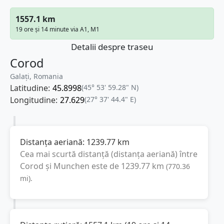
1557.1 km
19 ore și 14 minute via A1, M1
Detalii despre traseu
Corod
Galați, Romania
Latitudine:
45.8998
(45° 53' 59.28" N)
Longitudine:
27.629
(27° 37' 44.4" E)
Distanța aeriană:
1239.77
km
Cea mai scurtă distanță (distanța aeriană) între
Corod
și
Munchen
este de
1239.77
km
(
770.36
mi
).