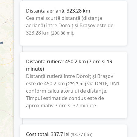
Distanța aeriană:
323.28
km
Cea mai scurtă distanță (distanța
aeriană) între
Dorolț
și
Brașov
este de
323.28
km
(
200.88
mi
).
Distanța rutieră:
450.2
km
(
7 ore și 19
minute
)
Distanță rutieră între
Dorolț
și
Brașov
este de
450.2
km
via DN1F, DN1
(
279.7
mi
)
conform calculatorului de distanțe.
Timpul estimat de condus este de
aproximativ
7 ore și 37 minute
.
Cost total:
337.7
lei
(
33.77
litri
)