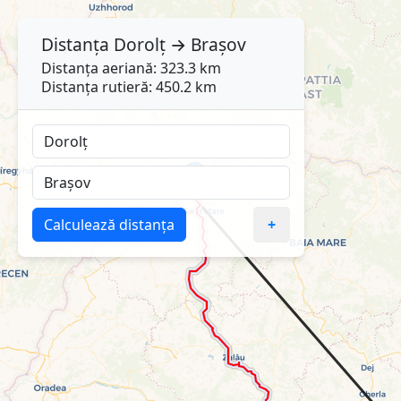
Distanța
Dorolț
→
Brașov
Distanța aeriană: 323.3 km
Distanța rutieră: 450.2 km
Calculează distanța
+