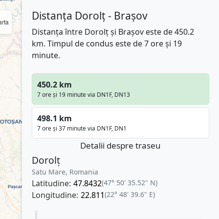
Distanța Dorolț - Brașov
rta
Distanța între Dorolț și Brașov este de 450.2
km. Timpul de condus este de 7 ore și 19
minute.
450.2 km
7 ore și 19 minute via DN1F, DN13
498.1 km
7 ore și 37 minute via DN1F, DN1
Detalii despre traseu
Dorolț
Satu Mare, Romania
Latitudine:
47.8432
(47° 50' 35.52" N)
Longitudine:
22.811
(22° 48' 39.6" E)