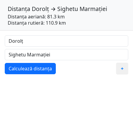
Distanța
Dorolț
→
Sighetu Marmației
Distanța aeriană: 81.3 km
Distanța rutieră: 110.9 km
Calculează distanța
+