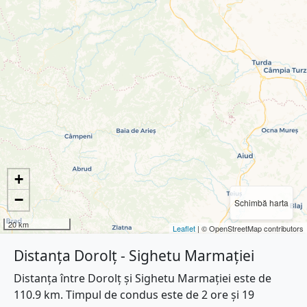
+
−
Schimbă harta
20 km
Leaflet
| © OpenStreetMap contributors
Distanța Dorolț - Sighetu Marmației
Distanța între Dorolț și Sighetu Marmației este de
110.9 km. Timpul de condus este de 2 ore și 19