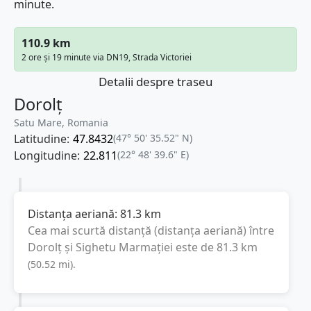
minute.
110.9 km
2 ore și 19 minute via DN19, Strada Victoriei
Detalii despre traseu
Dorolț
Satu Mare, Romania
Latitudine:
47.8432
(47° 50' 35.52" N)
Longitudine:
22.811
(22° 48' 39.6" E)
Distanța aeriană:
81.3
km
Cea mai scurtă distanță (distanța aeriană) între
Dorolț
și
Sighetu Marmației
este de
81.3
km
(
50.52
mi
).