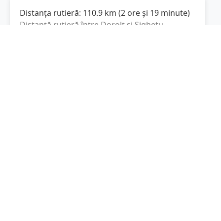
Distanța rutieră:
110.9
km
(
2 ore și 19 minute
)
Distanță rutieră între
Dorolț
și
Sighetu
Marmației
este de
110.9
km
via DN19,
(
68.9
mi
)
Strada Victoriei
conform calculatorului de
distanțe. Timpul estimat de condus este de
aproximativ
2 ore și 19 minute
.
Cost total:
83.2
lei
(
8.32
litri
)
La un consum mediu de
7.5 litri / 100 km
,
costul total al călătoriei este de
83.2
lei
, cu un
consum total de
8.32
litri
de combustibil.
Sighetu Marmației
Maramureș, Romania