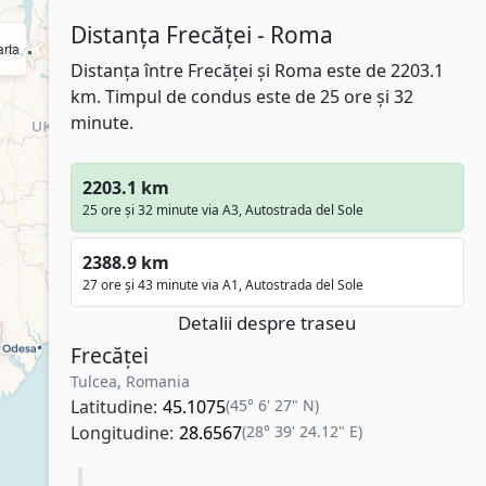
Distanța Frecăței - Roma
rta
Distanța între Frecăței și Roma este de 2203.1
km. Timpul de condus este de 25 ore și 32
minute.
2203.1 km
25 ore și 32 minute via A3, Autostrada del Sole
2388.9 km
27 ore și 43 minute via A1, Autostrada del Sole
Detalii despre traseu
Frecăței
Tulcea, Romania
Latitudine:
45.1075
(45° 6' 27" N)
Longitudine:
28.6567
(28° 39' 24.12" E)