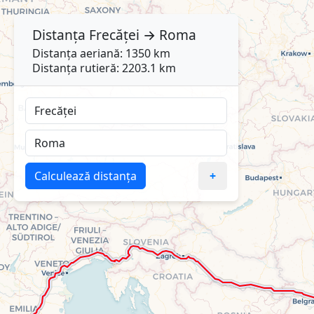
Distanța
Frecăței
→
Roma
Distanța aeriană: 1350 km
Distanța rutieră: 2203.1 km
Calculează distanța
+