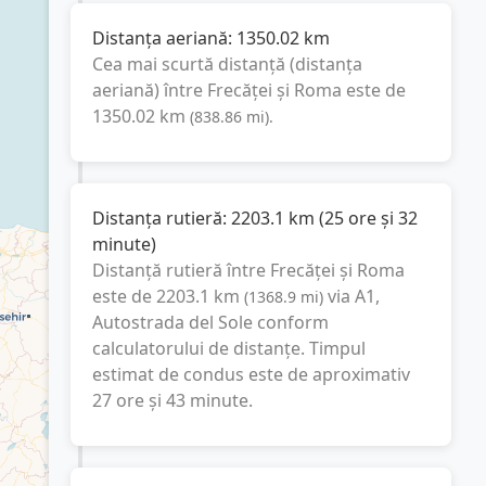
Distanța aeriană:
1350.02
km
Cea mai scurtă distanță (distanța
aeriană) între
Frecăței
și
Roma
este de
1350.02
km
(
838.86
mi
).
Distanța rutieră:
2203.1
km
(
25 ore și 32
minute
)
Distanță rutieră între
Frecăței
și
Roma
este de
2203.1
km
via A1,
(
1368.9
mi
)
Autostrada del Sole
conform
calculatorului de distanțe. Timpul
estimat de condus este de aproximativ
27 ore și 43 minute
.