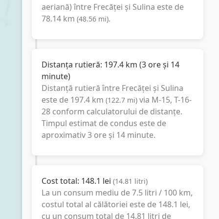
aeriană) între
Frecăței
și
Sulina
este de
78.14
km
(
48.56
mi
).
Distanța rutieră:
197.4
km
(
3 ore și 14
minute
)
Distanță rutieră între
Frecăței
și
Sulina
este de
197.4
km
via М-15, Т-16-
(
122.7
mi
)
28
conform calculatorului de distanțe.
Timpul estimat de condus este de
aproximativ
3 ore și 14 minute
.
Cost total:
148.1
lei
(
14.81
litri
)
La un consum mediu de
7.5 litri / 100 km
,
costul total al călătoriei este de
148.1
lei
,
cu un consum total de
14.81
litri
de