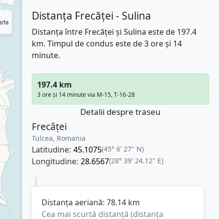
Distanța Frecăței - Sulina
rta
Distanța între Frecăței și Sulina este de 197.4
km. Timpul de condus este de 3 ore și 14
minute.
197.4 km
3 ore și 14 minute via М-15, Т-16-28
Detalii despre traseu
Frecăței
Tulcea, Romania
Latitudine:
45.1075
(45° 6' 27" N)
Longitudine:
28.6567
(28° 39' 24.12" E)
Distanța aeriană:
78.14
km
Cea mai scurtă distanță (distanța