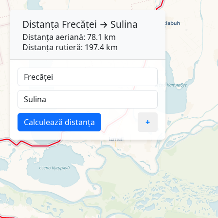
Distanța
Frecăței
→
Sulina
Distanța aeriană: 78.1 km
Distanța rutieră: 197.4 km
Calculează distanța
+