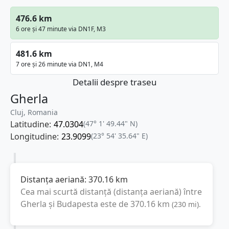
476.6 km
6 ore și 47 minute via DN1F, M3
481.6 km
7 ore și 26 minute via DN1, M4
Detalii despre traseu
Gherla
Cluj, Romania
Latitudine:
47.0304
(47° 1' 49.44" N)
Longitudine:
23.9099
(23° 54' 35.64" E)
Distanța aeriană:
370.16
km
Cea mai scurtă distanță (distanța aeriană) între
Gherla
și
Budapesta
este de
370.16
km
(
230
mi
).