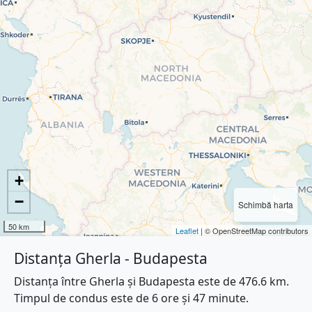
+
−
Schimbă harta
50 km
Leaflet
| © OpenStreetMap contributors
Distanța Gherla - Budapesta
Distanța între Gherla și Budapesta este de 476.6 km.
Timpul de condus este de 6 ore și 47 minute.