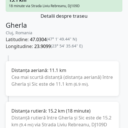
18 minute via Strada Liviu Rebreanu, DJ109D
Detalii despre traseu
Gherla
Cluj, Romania
Latitudine:
47.0304
(47° 1' 49.44" N)
Longitudine:
23.9099
(23° 54' 35.64" E)
Distanța aeriană:
11.1
km
Cea mai scurtă distanță (distanța aeriană) între
Gherla
și
Sic
este de
11.1
km
(
6.9
mi
).
Distanța rutieră:
15.2
km
(
18 minute
)
Distanță rutieră între
Gherla
și
Sic
este de
15.2
km
via Strada Liviu Rebreanu, DJ109D
(
9.4
mi
)