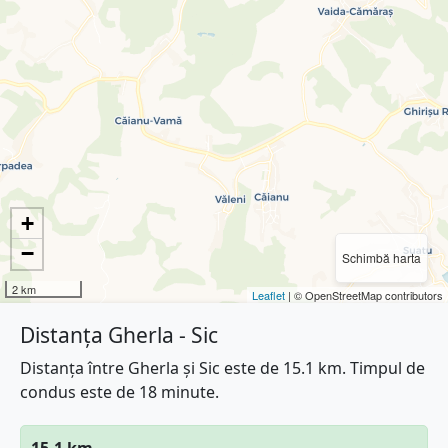
+
−
Schimbă harta
2 km
Leaflet
| © OpenStreetMap contributors
Distanța Gherla - Sic
Distanța între Gherla și Sic este de 15.1 km. Timpul de
condus este de 18 minute.
15.1 km