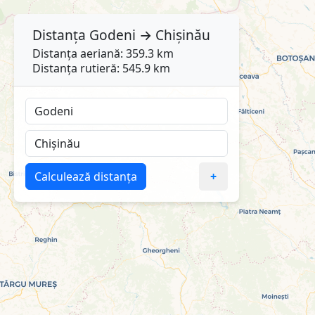
Distanța
Godeni
→
Chișinău
Distanța aeriană: 359.3 km
Distanța rutieră: 545.9 km
Calculează distanța
+