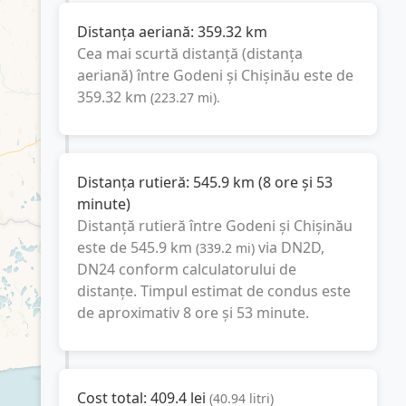
Distanța aeriană:
359.32
km
Cea mai scurtă distanță (distanța
aeriană) între
Godeni
și
Chișinău
este de
359.32
km
(
223.27
mi
).
Distanța rutieră:
545.9
km
(
8 ore și 53
minute
)
Distanță rutieră între
Godeni
și
Chișinău
este de
545.9
km
via DN2D,
(
339.2
mi
)
DN24
conform calculatorului de
distanțe. Timpul estimat de condus este
de aproximativ
8 ore și 53 minute
.
Cost total:
409.4
lei
(
40.94
litri
)