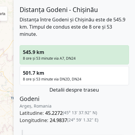
Distanța Godeni - Chișinău
rta
Distanța între Godeni și Chișinău este de 545.9
km. Timpul de condus este de 8 ore și 53
minute.
545.9 km
8 ore și 53 minute via A7, DN24
501.7 km
8 ore și 53 minute via DN2D, DN24
Detalii despre traseu
Godeni
Argeș, Romania
Latitudine:
45.2272
(45° 13' 37.92" N)
Longitudine:
24.9837
(24° 59' 1.32" E)