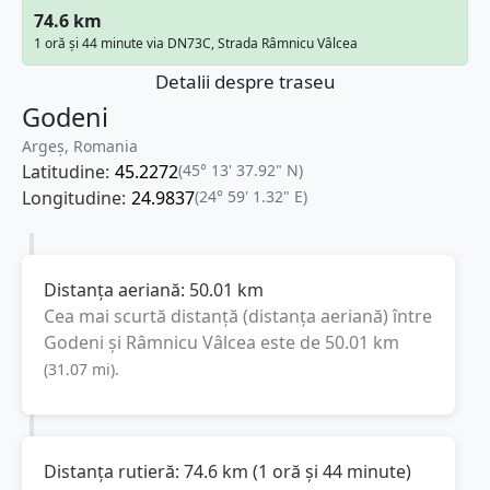
74.6 km
1 oră și 44 minute via DN73C, Strada Râmnicu Vâlcea
Detalii despre traseu
Godeni
Argeș, Romania
Latitudine:
45.2272
(45° 13' 37.92" N)
Longitudine:
24.9837
(24° 59' 1.32" E)
Distanța aeriană:
50.01
km
Cea mai scurtă distanță (distanța aeriană) între
Godeni
și
Râmnicu Vâlcea
este de
50.01
km
(
31.07
mi
).
Distanța rutieră:
74.6
km
(
1 oră și 44 minute
)