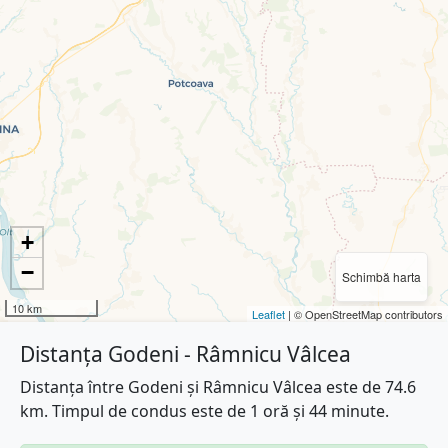
+
−
Schimbă harta
10 km
Leaflet
| © OpenStreetMap contributors
Distanța Godeni - Râmnicu Vâlcea
Distanța între Godeni și Râmnicu Vâlcea este de 74.6
km. Timpul de condus este de 1 oră și 44 minute.