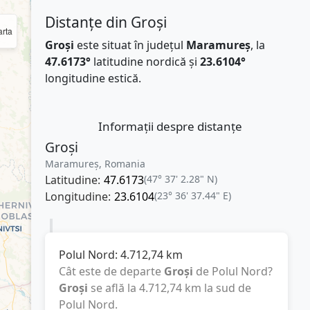
Distanțe din Groși
rta
Groși
este situat în județul
Maramureș
, la
47.6173°
latitudine nordică și
23.6104°
longitudine estică.
Informații despre distanțe
Groși
Maramureș, Romania
Latitudine:
47.6173
(47° 37' 2.28" N)
Longitudine:
23.6104
(23° 36' 37.44" E)
Polul Nord:
4.712,74
km
Cât este de departe
Groși
de Polul Nord?
Groși
se află la
4.712,74
km
la sud de
Polul Nord.