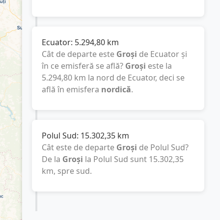
Ecuator:
5.294,80
km
Cât de departe este
Groși
de Ecuator și
în ce emisferă se află?
Groși
este la
5.294,80
km
la nord de Ecuator, deci se
află în emisfera
nordică
.
Polul Sud:
15.302,35
km
Cât este de departe
Groși
de Polul Sud?
De la
Groși
la Polul Sud sunt
15.302,35
km
, spre sud.