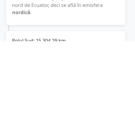
nord de Ecuator, deci se află în emisfera
nordică
.
Polul Sud:
15.304,29
km
Cât este de departe
Șisești
de Polul Sud? De la
Șisești
la Polul Sud sunt
15.304,29
km
, spre
sud.
Localități în apropiere de Șisești
Baia Sprie
(3 km)
Dumbrăvița
(6 km)
Groși
(7 km)
Baia Mare
(10 km)