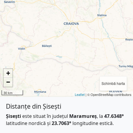
+
−
Schimbă harta
30 km
Leaflet
| © OpenStreetMap contributors
Distanțe din Șisești
Șisești
este situat în județul
Maramureș
, la
47.6348°
latitudine nordică și
23.7063°
longitudine estică.